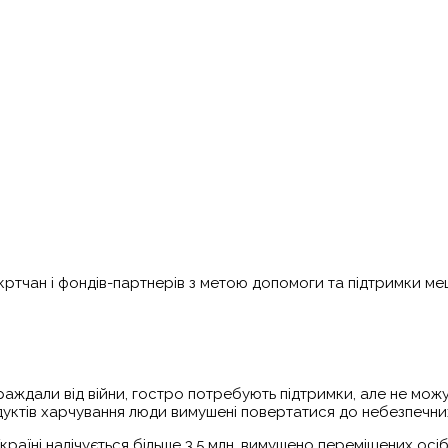
кртчан і фондів-партнерів з метою допомоги та підтримки ме
страждали від війни, гостро потребують підтримки, але не мо
одуктів харчування люди вимушені повертатися до небезпечни
в Україні налічується більше 3,5 млн. вимушено переміщених ос