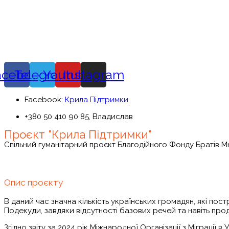
acebook
Telegram
Youtube
Instagram
Facebook:
Крила Підтримки
+380 50 410 90 85, Владислав
Проєкт "Крила Підтримки"
Спільний гуманітарний проєкт Благодійного Фонду Братів М
Опис проєкту
В даний час значна кількість українських громадян, які по
Подекуди, завдяки відсутності базових речей та навіть пр
Згідно звіту за 2024 рік Міжнародної Організації з Міграції 