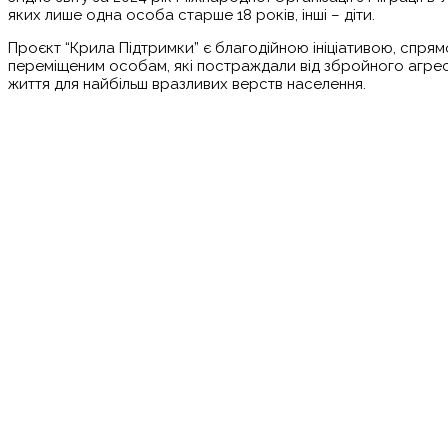
яких лише одна особа старше 18 років, інші – діти.
Проєкт “Крила Підтримки” є благодійною ініціативою, спр
переміщеним особам, які постраждали від збройного агресі
життя для найбільш вразливих верств населення.