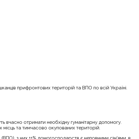
шканців прифронтових територій та ВПО по всій Україні.
жуть вчасно отримати необхідну гуманітарну допомогу.
х місць та тимчасово окупованих територій.
іб (ВПО), з них 11% домогосподарств є неповними сім’ями, в