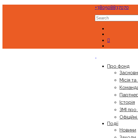
+380508837070
Про фонд
Заснов
Місія та
Команд
Партне
Історія
ЗМІ про
Офіційн
Події
Новини
Заходи