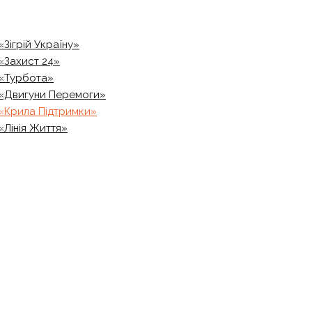
«Зігрій Україну»
«Захист 24»
«Турбота»
«Двигуни Перемоги»
«Крила Підтримки»
«Лінія Життя»