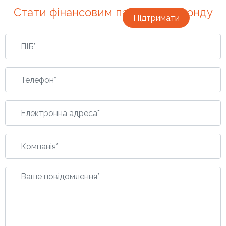
Стати фінансовим партнером фонду
Підтримати