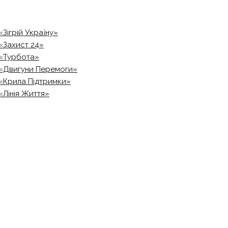
«Зігрій Україну»
«Захист 24»
«Турбота»
«Двигуни Перемоги»
«Крила Підтримки»
«Лінія Життя»