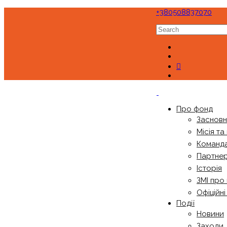
+380508837070
Про фонд
Заснов
Місія та
Команд
Партне
Історія
ЗМІ про
Офіційн
Події
Новини
Заходи