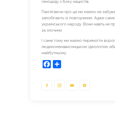
геноциду з боку нацистів.
Пам’ятаючи про це ми маємо не забува
запобігають їх повторенню. Адже саме
українського народу. Вони навіть не пр
за злочини.
І саме тому ми маємо перемогти вор
людиноненависницькою ідеологією аби 
майбутньому.
Facebook
Share