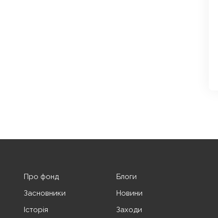
Про фонд
Блоги
Засновники
Новини
Історія
Заходи