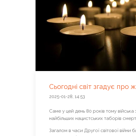
Сьогодні світ згадує про 
2025-01-28, 14:53
Саме у цей день 80 років тому війська 
найбільших нацистських таборів смерті
Загалом в часи Другої світової війни 