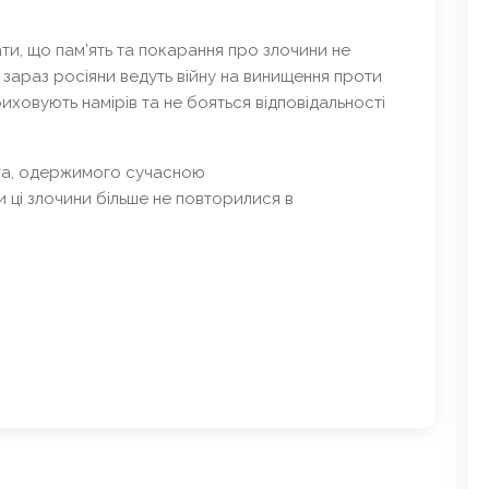
ти, що пам’ять та покарання про злочини не
 зараз росіяни ведуть війну на винищення проти
иховують намірів та не бояться відповідальності
ога, одержимого сучасною
ці злочини більше не повторилися в