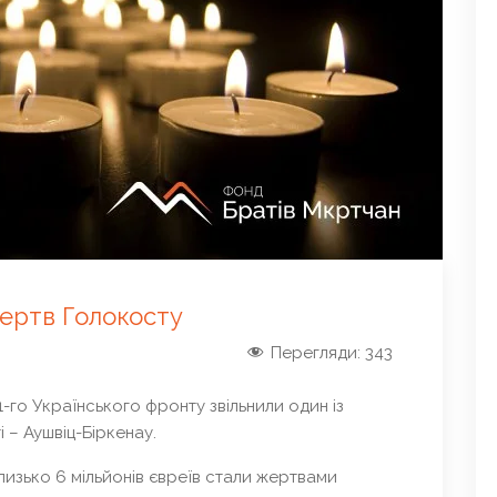
жертв Голокосту
Перегляди:
343
1-го Українського фронту звільнили один із
 – Аушвіц-Біркенау.
близько 6 мільйонів євреїв стали жертвами