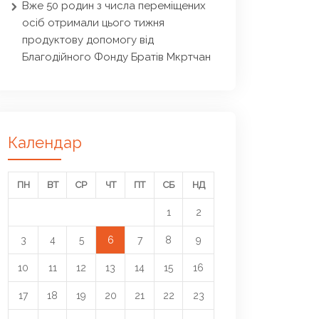
Вже 50 родин з числа переміщених
осіб отримали цього тижня
продуктову допомогу від
Благодійного Фонду Братів Мкртчан
Календар
ПН
ВТ
СР
ЧТ
ПТ
СБ
НД
1
2
3
4
5
6
7
8
9
10
11
12
13
14
15
16
17
18
19
20
21
22
23