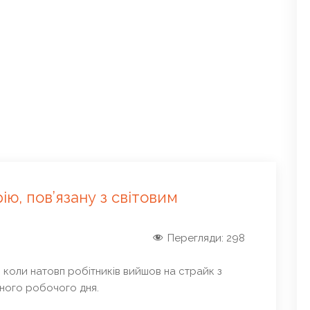
ію, пов’язану з світовим
Перегляди:
298
, коли натовп робітників вийшов на страйк з
ного робочого дня.