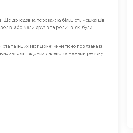
і! Ще донедавна переважна більшість мешканців
одів, або мали друзів та родичів, які були
іста та інших міст Донеччини тісно пов’язана із
ких заводів, відомих далеко за межами регіону