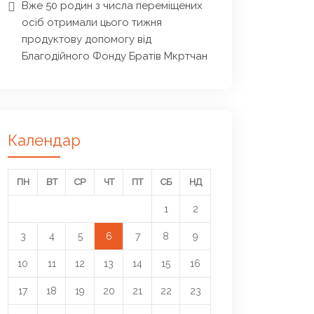
Вже 50 родин з числа переміщених
осіб отримали цього тижня
продуктову допомогу від
Благодійного Фонду Братів Мкртчан
Календар
ПН
ВТ
СР
ЧТ
ПТ
СБ
НД
1
2
3
4
5
6
7
8
9
10
11
12
13
14
15
16
17
18
19
20
21
22
23