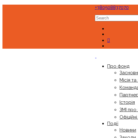
+380508837070
Про фонд
Заснов
Місія та
Команд
Партне
Історія
ЗМІ про
Офіційн
Події
Новини
Заходи