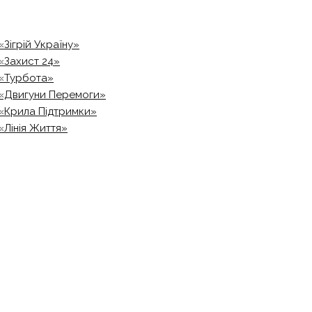
«Зігрій Україну»
«Захист 24»
«Турбота»
«Двигуни Перемоги»
«Крила Підтримки»
«Лінія Життя»