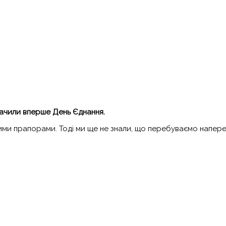
начили вперше День Єднання.
авними прапорами. Тоді ми ще не знали, що перебуваємо напер