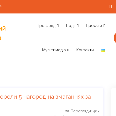
70
Про фонд
Події
Проєкти
Мультимедіа
Контакти
ороли 5 нагород на змаганнях за
Перегляди:
407