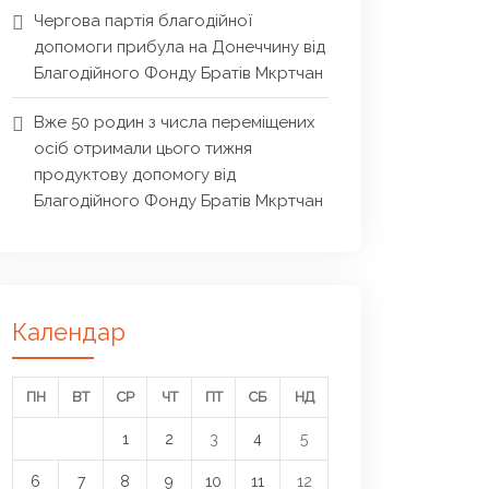
Чергова партія благодійної
допомоги прибула на Донеччину від
Благодійного Фонду Братів Мкртчан
Вже 50 родин з числа переміщених
осіб отримали цього тижня
продуктову допомогу від
Благодійного Фонду Братів Мкртчан
Календар
ПН
ВТ
СР
ЧТ
ПТ
СБ
НД
1
2
3
4
5
6
7
8
9
10
11
12