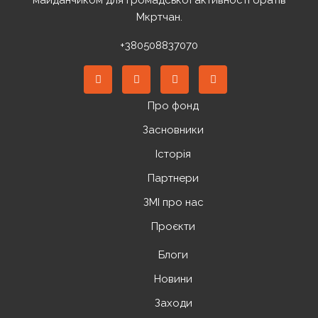
майданчиком для громадської активності братів
Мкртчан.
+380508837070
Про фонд
Засновники
Історія
Партнери
ЗМІ про нас
Проєкти
Блоги
Новини
Заходи