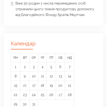
Вже 50 родин з числа переміщених осіб
отримали цього тижня продуктову допомогу
від Благодійного Фонду Братів Мкртчан
Календар
ПН
ВТ
СР
ЧТ
ПТ
СБ
НД
1
2
3
4
5
6
7
8
9
10
11
12
13
14
15
16
17
18
19
20
21
22
23
24
25
26
27
28
29
30
31