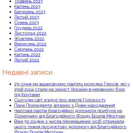
Травень 2023
Квітень 2023
Березень 2023
Лютий 2023
Січень 2023
Грудень 2022
Листопад 2022
Жовтень 2022
Вересень 2022
Серпень 2022
Квітень 2022
Лютий 2022
Недавні записи
29 січня ми вшановуємо пам’ять молодих Героїв, які у
1918 році стали на захист України в нерівному бою
під Крутами
Сьогодні світ згадує про жертв Голокосту
Пане Президенте, вітаємо з Днем народження!
Чергова партія благодійної допомоги прибула на
Донеччину від Благодійного Фонду Братів Мкртчан
Вже 50 родин з числа переміщених осіб отримали
цього тижня продуктову допомогу від Благодійного
Фонду Братів Мкртчан