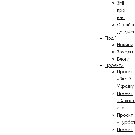
ЗМІ
про
нас
Офіційні
докуме
Події
Новини
Заходи
Блоги
Проєкти
Проєкт
«Зігрій
Україну
Проєкт
«Захист
24»
Проєкт
«Турбо
Проєкт