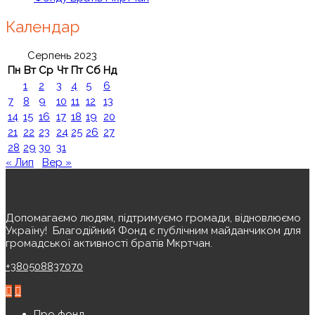
Календар
Серпень 2023
Пн
Вт
Ср
Чт
Пт
Сб
Нд
1
2
3
4
5
6
7
8
9
10
11
12
13
14
15
16
17
18
19
20
21
22
23
24
25
26
27
28
29
30
31
« Лип
Вер »
Допомагаємо людям, підтримуємо громади, відновлюємо
Україну! ️ Благодійний Фонд є публічним майданчиком для
громадської активності братів Мкртчан.
+380508837070
Про фонд