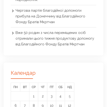
Чергова партія благодійної допомоги
прибула на Донеччину від Благодійного
Фонду Братів Мкртчан
Вже 50 родин з числа переміщених осіб
отримали цього тижня продуктову допомогу
від Благодійного Фонду Братів Мкртчан
Календар
ПН
ВТ
СР
ЧТ
ПТ
СБ
НД
1
2
3
4
5
6
7
8
9
10
11
12