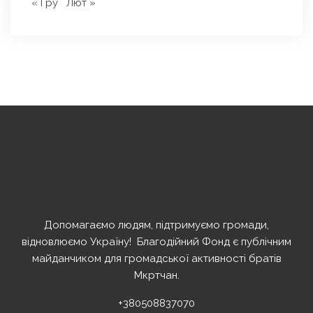
« Гру
Лют »
Допомагаємо людям, підтримуємо громади,
відновлюємо Україну! ️ Благодійний Фонд є публічним
майданчиком для громадської активності братів
Мкртчан.
+380508837070