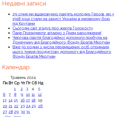
Недавні записи
29 січня ми вшановуємо пам’ять молодих Героїв, які у
1918 році стали на захист України в нерівному бою
під Крутами
Сьогодні світ згадує про жертв Голокосту
Пане Президенте, вітаємо з Днем народження!
Чергова партія благодійної допомоги прибула на
Донеччину від Благодійного Фонду Братів Мкртчан
Вже 50 родин з числа переміщених осіб отримали
цього тижня продуктову допомогу від Благодійного
Фонду Братів Мкртчан
Календар
Травень 2024
Пн
Вт
Ср
Чт
Пт
Сб
Нд
1
2
3
4
5
6
7
8
9
10
11
12
13
14
15
16
17
18
19
20
21
22
23
24
25
26
27
28
29
30
31