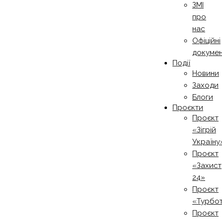
ЗМІ
про
нас
Офіційні
докуме
Події
Новини
Заходи
Блоги
Проєкти
Проєкт
«Зігрій
Україну
Проєкт
«Захист
24»
Проєкт
«Турбо
Проєкт