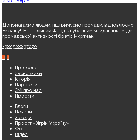
« Кві
Чер »
Допомагаємо людям, підтримуємо громади, відновлюємо
Україну! ️ Благодійний Фонд є публічним майданчиком для
громадської активності братів Мкртчан.
+380508837070
Про фонд
Засновники
Історія
Партнери
ЗМІ про нас
Проєкти
Блоги
Новини
Заходи
Проєкт «Зігрій Україну»
Фото
Відео