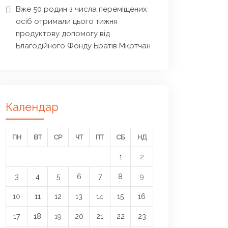
Вже 50 родин з числа переміщених
осіб отримали цього тижня
продуктову допомогу від
Благодійного Фонду Братів Мкртчан
Календар
ПН
ВТ
СР
ЧТ
ПТ
СБ
НД
1
2
3
4
5
6
7
8
9
10
11
12
13
14
15
16
17
18
19
20
21
22
23