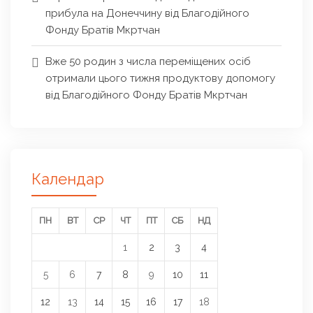
прибула на Донеччину від Благодійного
Фонду Братів Мкртчан
Вже 50 родин з числа переміщених осіб
отримали цього тижня продуктову допомогу
від Благодійного Фонду Братів Мкртчан
Календар
ПН
ВТ
СР
ЧТ
ПТ
СБ
НД
1
2
3
4
5
6
7
8
9
10
11
12
13
14
15
16
17
18