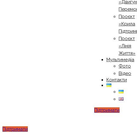
«Двигу
Перемо
Проєкт
«Крила
Підтрим
Проєкт
«Лінія
Життя»
Мультимедіа
Фото
Відео
Контакти
Підтримати
Підтримати