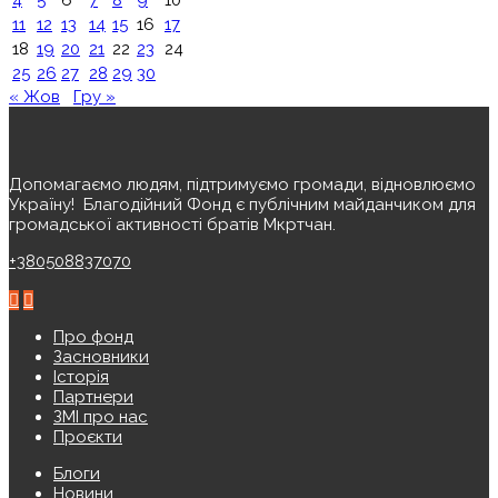
4
5
6
7
8
9
10
11
12
13
14
15
16
17
18
19
20
21
22
23
24
25
26
27
28
29
30
« Жов
Гру »
Допомагаємо людям, підтримуємо громади, відновлюємо
Україну! ️ Благодійний Фонд є публічним майданчиком для
громадської активності братів Мкртчан.
+380508837070
Про фонд
Засновники
Історія
Партнери
ЗМІ про нас
Проєкти
Блоги
Новини