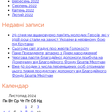
Вересень 2022
Серпень 2022
Квітень 2022
Лютий 2022
Недавні записи
29 січня ми вшановуємо пам’ять молодих Героїв, які у
1918 році стали на захист України в нерівному бою
під Крутами
Сьогодні світ згадує про жертв Голокосту
Пане Президенте, вітаємо з Днем народження!
Чергова партія благодійної допомоги прибула на
Донеччину від Благодійного Фонду Братів Мкртчан
Вже 50 родин з числа переміщених осіб отримали
цього тижня продуктову допомогу від Благодійного
Фонду Братів Мкртчан
Календар
Листопад 2024
Пн
Вт
Ср
Чт
Пт
Сб
Нд
1
2
3