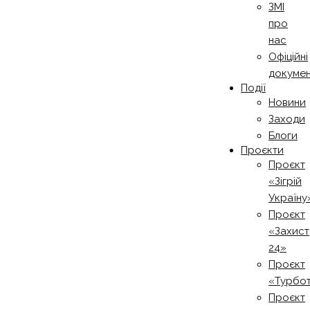
ЗМІ
про
нас
Офіційні
докуме
Події
Новини
Заходи
Блоги
Проєкти
Проєкт
«Зігрій
Україну
Проєкт
«Захист
24»
Проєкт
«Турбо
Проєкт