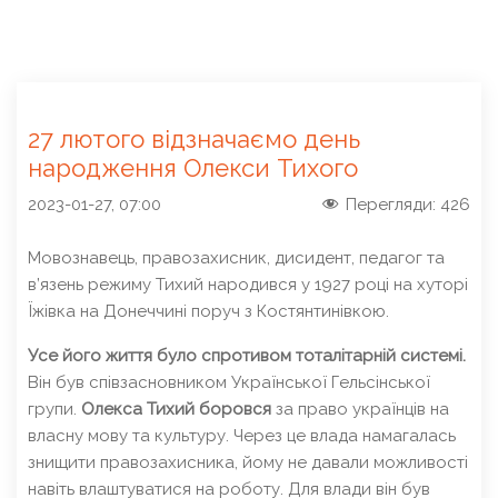
27 лютого відзначаємо день
народження Олекси Тихого
2023-01-27, 07:00
Перегляди:
426
Мовознавець, правозахисник, дисидент, педагог та
в’язень режиму Тихий народився у 1927 році на хуторі
Їжівка на Донеччині поруч з Костянтинівкою.
Усе його життя було спротивом тоталітарній системі.
Він був співзасновником Української Гельсінської
групи.
Олекса Тихий боровся
за право українців на
власну мову та культуру. Через це влада намагалась
знищити правозахисника, йому не давали можливості
навіть влаштуватися на роботу. Для влади він був