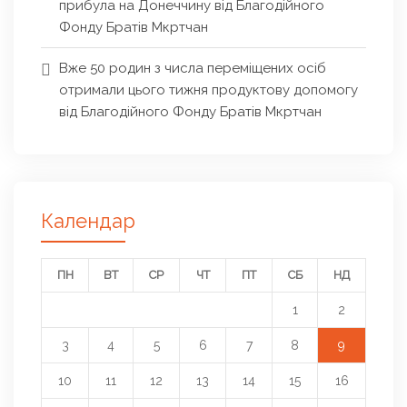
прибула на Донеччину від Благодійного
Фонду Братів Мкртчан
Вже 50 родин з числа переміщених осіб
отримали цього тижня продуктову допомогу
від Благодійного Фонду Братів Мкртчан
Календар
ПН
ВТ
СР
ЧТ
ПТ
СБ
НД
1
2
3
4
5
6
7
8
9
10
11
12
13
14
15
16