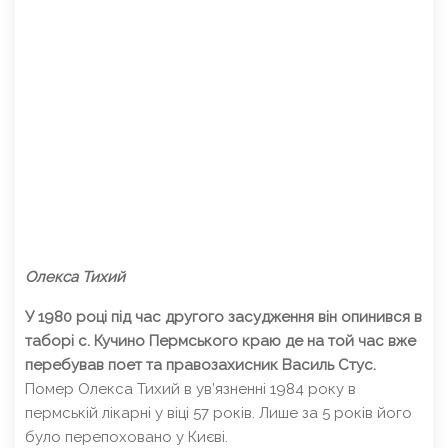
Олекса Тихий
У 1980 році під час другого засудження він опинився в
таборі с. Кучино Пермського краю де на той час вже
перебував поет та правозахисник Василь Стус.
Помер Олекса Тихий в ув’язненні 1984 року в
пермській лікарні у віці 57 років. Лише за 5 років його
було перепоховано у Києві.