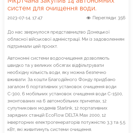
Мкртчана закупив 14 автономних
систем для очищення води.
2023-07-14, 17:47
Перегляди:
356
До нас звернулося представництво Донецької
обласної військової адміністрації. Ми із задоволенням
підтримали цей проєкт.
Автономні системи водоочищення дозволяють
швидко та у великих обсягах відфільтрувати
необхідну кількість води, яку можна безпечно
вживати. За кошти Благодійного Фонду придбано
загалом 6 портативних установок очищення води
С-300, 6 мобільних установок очищення води С-1500,
змонтованих на 6 автомобільних причепах, 12
супутникових модемів Starlink, 12 портативних
зарядних станцій EcoFlow DELTA Max 2000, 12
інверторних електрогенераторів потужністю 3,3 та 5,5
кВт, які живитимуть системи очищення.