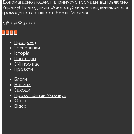
Допомагаємо людям, підтримуємо громади, відновлюємо
Україну! ️ Благодійний Фонд є публічним майданчиком для
громадської активності братів Мкртчан.
+380508837070
Про фонд
Засновники
Історія
Партнери
ЗМІ про нас
Проєкти
Блоги
Новини
Заходи
Проєкт «Зігрій Україну»
Фото
Відео