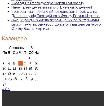
Сьогодні світ згадує про жертв Голокосту
Пане Президенте, вітаємо з Днем народження!
Чергова партія благодійної допомоги прибула на
Донеччину від Благодійного Фонду Братів Мкртчан
Вже 50 родин з числа переміщених осіб отримали
цього тижня продуктову допомогу від Благодійного
Фонду Братів Мкртчан
Календар
Серпень 2026
Пн
Вт
Ср
Чт
Пт
Сб
Нд
1
2
3
4
5
6
7
8
9
10
11
12
13
14
15
16
17
18
19
20
21
22
23
24
25
26
27
28
29
30
31
« Січ