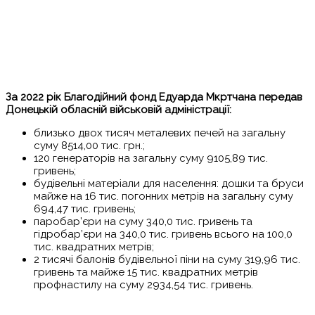
За 2022 рік Благодійний фонд Едуарда Мкртчана передав
Донецькій обласній військовій адміністрації:
близько двох тисяч металевих печей на загальну
суму 8514,00 тис. грн.;
120 генераторів на загальну суму 9105,89 тис.
гривень;
будівельні матеріали для населення: дошки та бруси
майже на 16 тис. погонних метрів на загальну суму
694,47 тис. гривень;
паробар’єри на суму 340,0 тис. гривень та
гідробар’єри на 340,0 тис. гривень всього на 100,0
тис. квадратних метрів;
2 тисячі балонів будівельної піни на суму 319,96 тис.
гривень та майже 15 тис. квадратних метрів
профнастилу на суму 2934,54 тис. гривень.