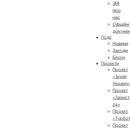
ЗМІ
про
нас
Офіційні
докуме
Події
Новини
Заходи
Блоги
Проєкти
Проєкт
«Зігрій
Україну
Проєкт
«Захист
24»
Проєкт
«Турбо
Проєкт