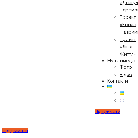
«Двигу
Перемо
Проєкт
«Крила
Підтрим
Проєкт
«Лінія
Життя»
Мультимедіа
Фото
Відео
Контакти
Підтримати
Підтримати