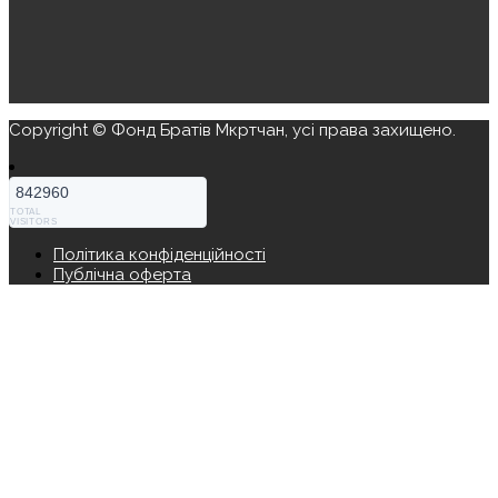
Copyright © Фонд Братів Мкртчан, усі права захищено.
842960
TOTAL
VISITORS
Політика конфіденційності
Публічна оферта