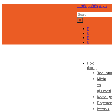
+380508837070
Про
фонд
Заснов
Місія
та
цінності
Команд
Партне
Історія