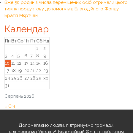
Вже 50 родин з числа переміщених осіб отримали цього
тижня продуктову допомогу від Благодійного Фонду
Братів Мкртчан
Календар
Пн
Вт
Ср
Чт
Пт
Сб
Нд
1
2
3
4
5
6
7
8
9
10
11
12
13
14
15
16
17
18
19
20
21
22
23
24
25
26
27
28
29
30
31
Серпень 2026
« Січ
Допомагаємо людям, підтримуємо громади,
відновлюємо Україну! ️ Благодійний Фонд є публічним