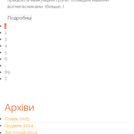
працюють евакуаційні групи, оснащені нашими
вогнегасниками. (більше…)
Подробиці
1
2
3
4
5
6
…
89
Архіви
Січень 2025
Грудень 2024
Листопад 2024