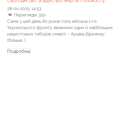
Сьогодні світ згадує про жертв Голокосту
28-01-2025, 14:53
Перегляди:
350
Саме у цей день 80 років тому війська 1-го
Українського фронту звільнили один із найбільших
нацистських таборів смерті – Аушвіц-Біркенау.
(більше…)
Подробиці