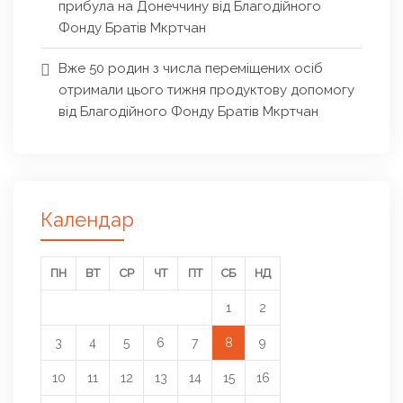
прибула на Донеччину від Благодійного
Фонду Братів Мкртчан
Вже 50 родин з числа переміщених осіб
отримали цього тижня продуктову допомогу
від Благодійного Фонду Братів Мкртчан
Календар
ПН
ВТ
СР
ЧТ
ПТ
СБ
НД
1
2
3
4
5
6
7
8
9
10
11
12
13
14
15
16