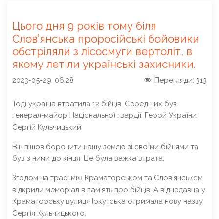
Цього дня 9 років тому біля
Слов’янська проросійські бойовики
обстріляли з лісосмуги вертоліт, в
якому летіли українські захисники.
2023-05-29, 06:28
Перегляди:
313
Тоді україна втратила 12 бійців. Серед них був
генерал-майор Національної гвардії, Герой України
Сергій Кульчицький.
Він пішов боронити нашу землю зі своїми бійцями та
був з ними до кінця. Це була важка втрата.
Згодом на трасі між Краматорськом та Слов’янськом
відкрили меморіал в пам’ять про бійців. А віднедавна у
Краматорську вулиця Іркутська отримала нову назву
Сергія Кульчицького.