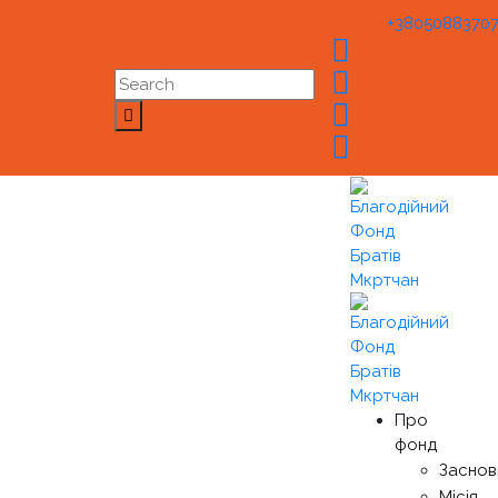
+3805088370
Про
фонд
Заснов
Місія