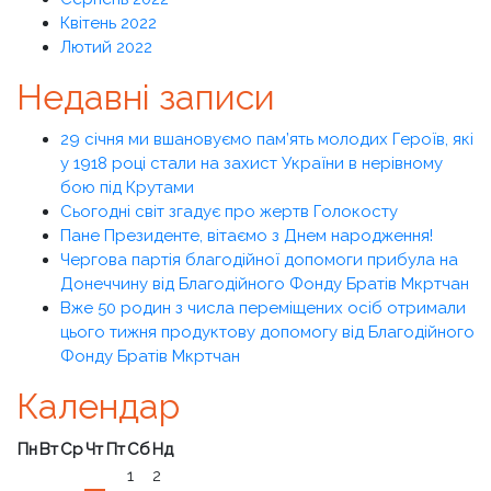
Квітень 2022
Лютий 2022
Недавні записи
29 січня ми вшановуємо пам’ять молодих Героїв, які
у 1918 році стали на захист України в нерівному
бою під Крутами
Сьогодні світ згадує про жертв Голокосту
Пане Президенте, вітаємо з Днем народження!
Чергова партія благодійної допомоги прибула на
Донеччину від Благодійного Фонду Братів Мкртчан
Вже 50 родин з числа переміщених осіб отримали
цього тижня продуктову допомогу від Благодійного
Фонду Братів Мкртчан
Календар
Пн
Вт
Ср
Чт
Пт
Сб
Нд
1
2