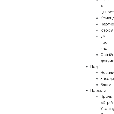
та
цінност
Коман
Партн
Історія
ЗМІ
про
нас
Офіційн
докуме
Події
Новин
Заходи
Блоги
Проєкти
Проєкт
«Зігрій
Україн