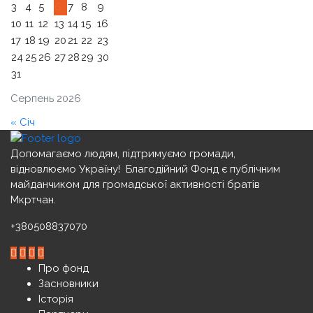
3
4
5
6
7
8
9
10
11
12
13
14
15
16
17
18
19
20
21
22
23
24
25
26
27
28
29
30
31
Серпень 2026
« Січ
Допомагаємо людям, підтримуємо громади,
відновлюємо Україну! ️ Благодійний Фонд є публічним
майданчиком для громадської активності братів
Мкртчан.
+380508837070
Про фонд
Засновники
Історія