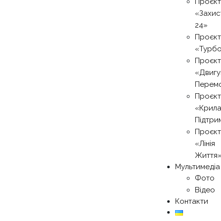
Проєкт
«Захис
24»
Проєкт
«Турб
Проєкт
«Двигу
Перем
Проєкт
«Крил
Підтри
Проєкт
«Лінія
Життя
Мультимедіа
Фото
Відео
Контакти