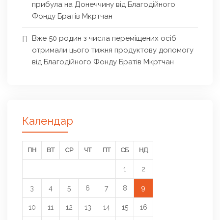
прибула на Донеччину від Благодійного
Фонду Братів Мкртчан
Вже 50 родин з числа переміщених осіб
отримали цього тижня продуктову допомогу
від Благодійного Фонду Братів Мкртчан
Календар
ПН
ВТ
СР
ЧТ
ПТ
СБ
НД
1
2
3
4
5
6
7
8
9
10
11
12
13
14
15
16