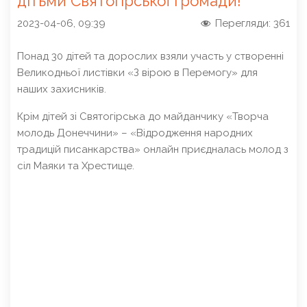
дітьми Святогірської громади!
2023-04-06, 09:39
Перегляди:
361
Понад 30 дітей та дорослих взяли участь у створенні
Великодньої листівки «З вірою в Перемогу» для
наших захисників.
Крім дітей зі Святогірська до майданчику «Творча
молодь Донеччини» – «Відродження народних
традицій писанкарства» онлайн приєдналась молод з
сіл Маяки та Хрестище.