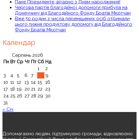
Пане Президенте, вітаємо з Днем народження!
Чергова партія благодійної допомоги прибула на
Донеччину від Благодійного Фонду Братів Мкртчан
Вже 50 родин з числа переміщених осіб отримали
цього тижня продуктову допомогу від Благодійного
Фонду Братів Мкртчан
Календар
Серпень 2026
Пн
Вт
Ср
Чт
Пт
Сб
Нд
1
2
3
4
5
6
7
8
9
10
11
12
13
14
15
16
17
18
19
20
21
22
23
24
25
26
27
28
29
30
31
« Січ
Допомагаємо людям, підтримуємо громади, відновлюємо