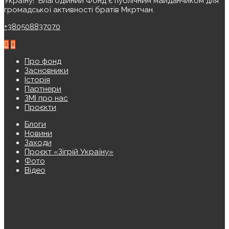
Україну! ️ Благодійний Фонд є публічним майданчиком для
громадської активності братів Мкртчан.
+380508837070
Про фонд
Засновники
Історія
Партнери
ЗМІ про нас
Проєкти
Блоги
Новини
Заходи
Проєкт «Зігрій Україну»
Фото
Відео