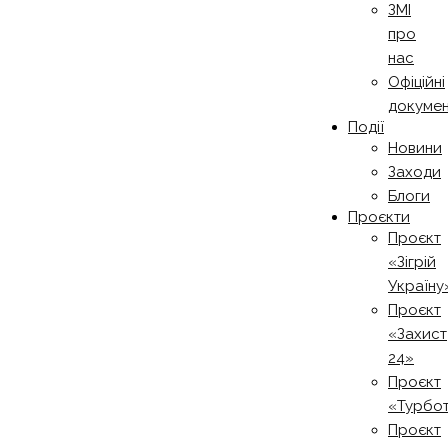
ЗМІ
про
нас
Офіційні
докуме
Події
Новини
Заходи
Блоги
Проєкти
Проєкт
«Зігрій
Україну
Проєкт
«Захист
24»
Проєкт
«Турбо
Проєкт