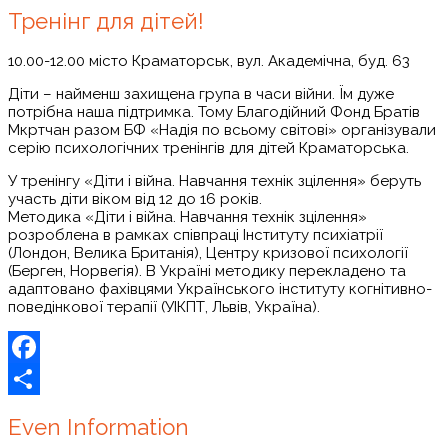
Тренінг для дітей!
10.00-12.00
місто Краматорськ, вул. Академічна, буд. 63
Діти – найменш захищена група в часи війни. Їм дуже
потрібна наша підтримка. Тому Благодійний Фонд Братів
Мкртчан разом БФ «Надія по всьому світові» організували
серію психологічних тренінгів для дітей Краматорська.
У тренінгу «Діти і війна. Навчання технік зцілення» беруть
участь діти віком від 12 до 16 років.
Методика «Діти і війна. Навчання технік зцілення»
розроблена в рамках співпраці Інституту психіатрії
(Лондон, Велика Британія), Центру кризової психології
(Берген, Норвегія). В Україні методику перекладено та
адаптовано фахівцями Українського інституту когнітивно-
поведінкової терапії (УІКПТ, Львів, Україна).
Facebook
Share
Even Information