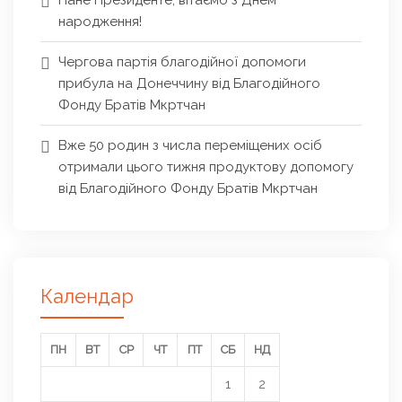
Пане Президенте, вітаємо з Днем
народження!
Чергова партія благодійної допомоги
прибула на Донеччину від Благодійного
Фонду Братів Мкртчан
Вже 50 родин з числа переміщених осіб
отримали цього тижня продуктову допомогу
від Благодійного Фонду Братів Мкртчан
Календар
ПН
ВТ
СР
ЧТ
ПТ
СБ
НД
1
2