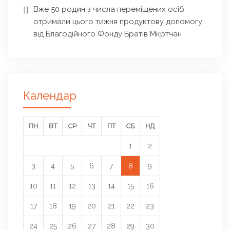
Вже 50 родин з числа переміщених осіб
отримали цього тижня продуктову допомогу
від Благодійного Фонду Братів Мкртчан
Календар
ПН
ВТ
СР
ЧТ
ПТ
СБ
НД
1
2
3
4
5
6
7
8
9
10
11
12
13
14
15
16
17
18
19
20
21
22
23
24
25
26
27
28
29
30