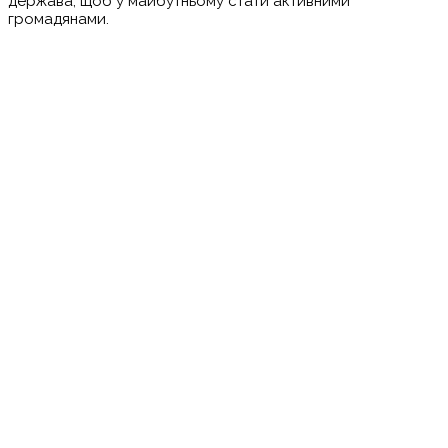
держава, щоб у майбутньому стати активними
громадянами.