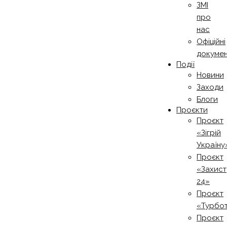
ЗМІ
про
нас
Офіційні
докуме
Події
Новини
Заходи
Блоги
Проєкти
Проєкт
«Зігрій
Україну
Проєкт
«Захист
24»
Проєкт
«Турбо
Проєкт