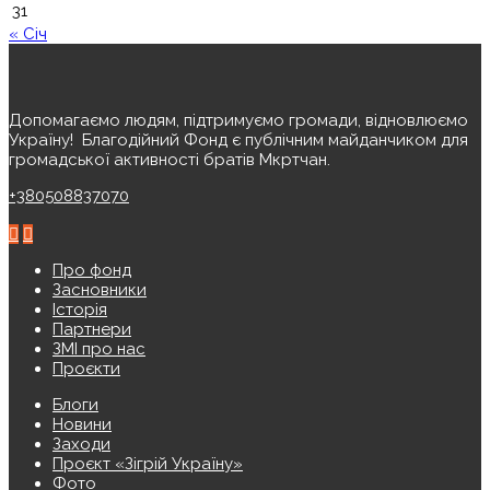
31
« Січ
Допомагаємо людям, підтримуємо громади, відновлюємо
Україну! ️ Благодійний Фонд є публічним майданчиком для
громадської активності братів Мкртчан.
+380508837070
Про фонд
Засновники
Історія
Партнери
ЗМІ про нас
Проєкти
Блоги
Новини
Заходи
Проєкт «Зігрій Україну»
Фото