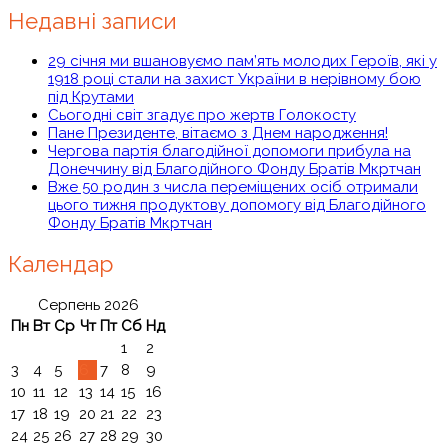
Недавні записи
29 січня ми вшановуємо пам’ять молодих Героїв, які у
1918 році стали на захист України в нерівному бою
під Крутами
Сьогодні світ згадує про жертв Голокосту
Пане Президенте, вітаємо з Днем народження!
Чергова партія благодійної допомоги прибула на
Донеччину від Благодійного Фонду Братів Мкртчан
Вже 50 родин з числа переміщених осіб отримали
цього тижня продуктову допомогу від Благодійного
Фонду Братів Мкртчан
Календар
Серпень 2026
Пн
Вт
Ср
Чт
Пт
Сб
Нд
1
2
3
4
5
6
7
8
9
10
11
12
13
14
15
16
17
18
19
20
21
22
23
24
25
26
27
28
29
30