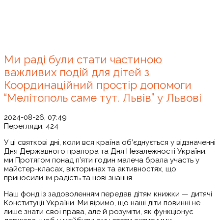
Ми раді були стати частиною
важливих подій для дітей з
Координаційний простір допомоги
“Мелітополь саме тут. Львів” у Львові
2024-08-26, 07:49
Перегляди:
424
У ці святкові дні, коли вся країна об’єднується у відзначенні
Дня Державного прапора та Дня Незалежності України,
ми Протягом понад п’яти годин малеча брала участь у
майстер-класах, вікторинах та активностях, що
приносили їм радість та нові знання.
Наш фонд із задоволенням передав дітям книжки — дитячі
Конституції України. Ми віримо, що наші діти повинні не
лише знати свої права, але й розуміти, як функціонує