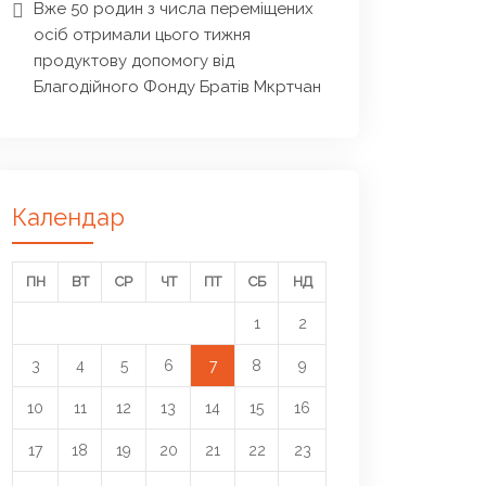
Вже 50 родин з числа переміщених
осіб отримали цього тижня
продуктову допомогу від
Благодійного Фонду Братів Мкртчан
Календар
ПН
ВТ
СР
ЧТ
ПТ
СБ
НД
1
2
3
4
5
6
7
8
9
10
11
12
13
14
15
16
17
18
19
20
21
22
23