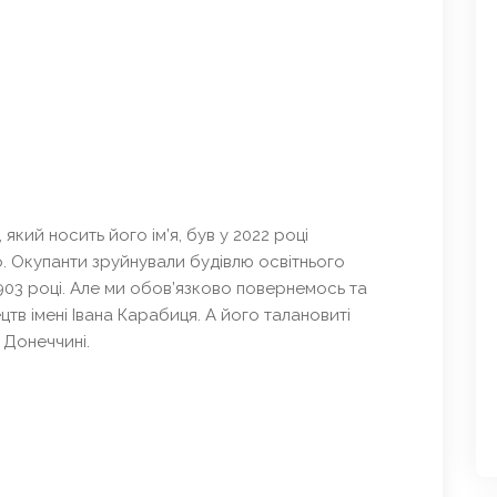
кий носить його ім’я, був у 2022 році
. Окупанти зруйнували будівлю освітнього
1903 році. Але ми обов’язково повернемось та
в імені Івана Карабиця. А його талановиті
 Донеччині.