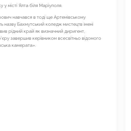
 у місті Ялта біля Маріуполя.
рович навчався в тоді ще Артемівському
ть назву Бахмутський коледж мистецтв імені
вив рідний край як визначний диригент,
р’єру завершив керівником всесвітньо відомого
вська камерата».