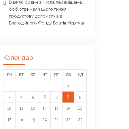
Вже 50 родин з числа переміщених
осіб отримали цього тижня
продуктову допомогу від
Благодійного Фонду Братів Мкртчан
Календар
ПН
ВТ
СР
ЧТ
ПТ
СБ
НД
1
2
3
4
5
6
7
8
9
10
11
12
13
14
15
16
17
18
19
20
21
22
23