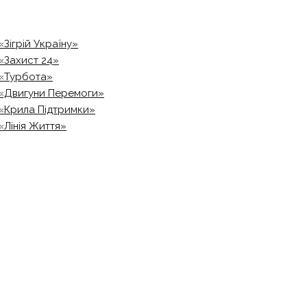
«Зігрій Україну»
«Захист 24»
«Турбота»
«Двигуни Перемоги»
«Крила Підтримки»
«Лінія Життя»