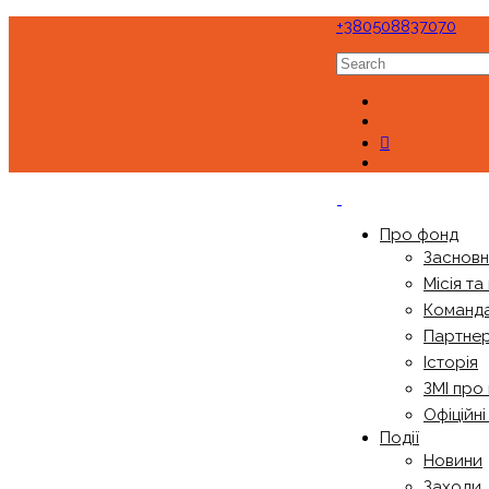
+380508837070
Про фонд
Заснов
Місія та
Команд
Партне
Історія
ЗМІ про
Офіційн
Події
Новини
Заходи