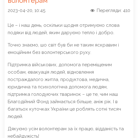
волонтерам
2023-04-20, 10:45
Перегляди:
410
Це – і наш день, оскільки щодня отримуємо слова
подяки від людей, яким даруємо тепло і добро.
Точно знаємо, шо світ був би не таким яскравим і
емоційним без волонтерського руху.
Підтримка військових, допомога переміщеним
особам, евакуація людей, відновлення
постраждалого житла, продуктова, медична,
юридична та психологічна допомога людям,
підтримка голодуючих тваринок – це те, чим наш
Благодійний Фонд займається більше, аніж рік. І в
багатьох куточках України це роблять сотні тисяч
людей.
Дякуємо усім волонтерам за їх працю, відданість та
небайдужість!