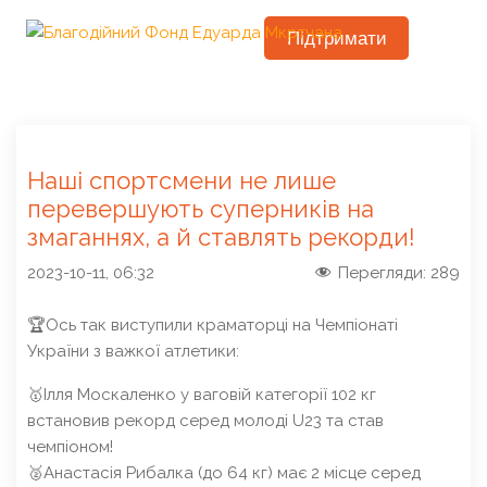
Підтримати
Наші спортсмени не лише
перевершують суперників на
змаганнях, а й ставлять рекорди!
2023-10-11, 06:32
Перегляди:
289
🏆Ось так виступили краматорці на Чемпіонаті
України з важкої атлетики:
🥇Ілля Москаленко у ваговій категорії 102 кг
встановив рекорд серед молоді U23 та став
чемпіоном!
🥈Анастасія Рибалка (до 64 кг) має 2 місце серед