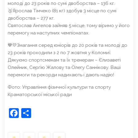
молоді до 23 років по сумі двоборства – 136 кг.
🥉Ярослав Тімчеко (81 кг) здобув 3 місце по сумі
двоборства – 277 кг.
Святослав Ангелов зайняв 5 місце, тому віримо у його
перемогу на наступних чемпіонатах.
💙💛Змагання серед юніорів до 20 років та молоді до
23 років проходили з 2 по 7 жовтня у Коломиї.
Дякуємо спортсменам та їх тренерам – Єлизаветі
Олейник, Сергію Жалову та Олегу Саннікову. Ваші
перемоги та рекорди надихають і дають надію!
Фото: Управління фізичної культури та спорту
Краматорської міської ради
Facebook
Share