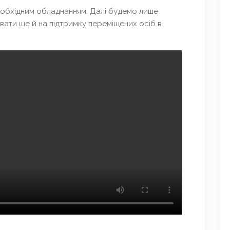
обхідним обладнанням. Далі будемо лише
вати ще й на підтримку переміщених осіб в