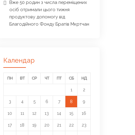
Вже 50 родин з числа переміщених
осіб отримали цього тижня
продуктову допомогу від
Благодійного Фонду Братів Мкртчан
Календар
ПН
ВТ
СР
ЧТ
ПТ
СБ
НД
1
2
3
4
5
6
7
8
9
10
11
12
13
14
15
16
17
18
19
20
21
22
23