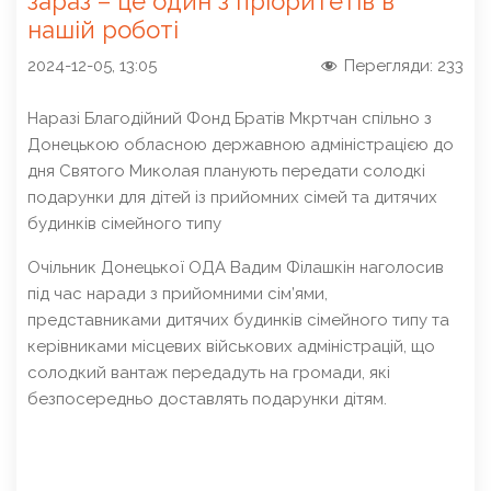
зараз – це один з пріоритетів в
нашій роботі
2024-12-05, 13:05
Перегляди:
233
Наразі Благодійний Фонд Братів Мкртчан спільно з
Донецькою обласною державною адміністрацією до
дня Святого Миколая планують передати солодкі
подарунки для дітей із прийомних сімей та дитячих
будинків сімейного типу
Очільник Донецької ОДА Вадим Філашкін наголосив
під час наради з прийомними сім’ями,
представниками дитячих будинків сімейного типу та
керівниками місцевих військових адміністрацій, що
солодкий вантаж передадуть на громади, які
безпосередньо доставлять подарунки дітям.