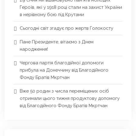
29 січня ми вшановуємо пам’ять молодих
Героїв, які у 1918 році стали на захист України
в нерівному бою під Крутами
Сьогодні світ згадує про жертв Голокосту
Пане Президенте, вітаємо з Днем
народження!
Чергова партія благодійної допомоги
прибула на Донеччину від Благодійного
Фонду Братів Мкртчан
Вже 50 родин з числа переміщених осіб
отримали цього тижня продуктову допомогу
від Благодійного Фонду Братів Мкртчан