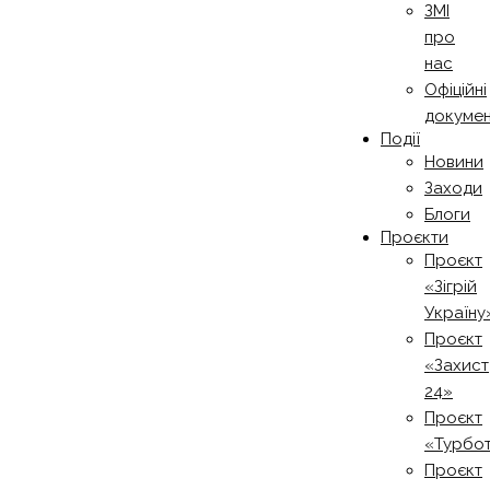
ЗМІ
про
нас
Офіційні
докуме
Події
Новини
Заходи
Блоги
Проєкти
Проєкт
«Зігрій
Україну
Проєкт
«Захист
24»
Проєкт
«Турбо
Проєкт