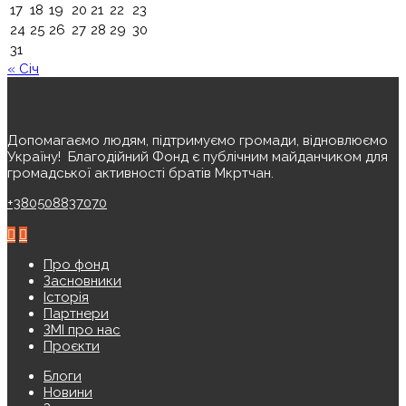
17
18
19
20
21
22
23
24
25
26
27
28
29
30
31
« Січ
Допомагаємо людям, підтримуємо громади, відновлюємо
Україну! ️ Благодійний Фонд є публічним майданчиком для
громадської активності братів Мкртчан.
+380508837070
Про фонд
Засновники
Історія
Партнери
ЗМІ про нас
Проєкти
Блоги
Новини