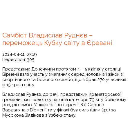
Самбіст Владислав Руднєв –
переможець Кубку світу в Єревані
2024-04-11, 07:19
Перегляди:
305
Представник Донеччини протягом 4 – 5 квітня у столиці
Вірменії взяв участь у змаганнях серед чоловіків і жінок зі
спортивного та бойового самбо, що зібрав 270 учасників
із 15 країн світу.
Владислав Руднєв, до речі, представник Краматорської
громади, взяв золото у ваговій категорії 79 кг у бойовому
розділі самбо. У півфіналі він переміг 8:0 Саргіса
Варданяна з Вірменії та у фіналі був сильнішим (3:0) за
Мусохона Зіядінова з Узбекистану.