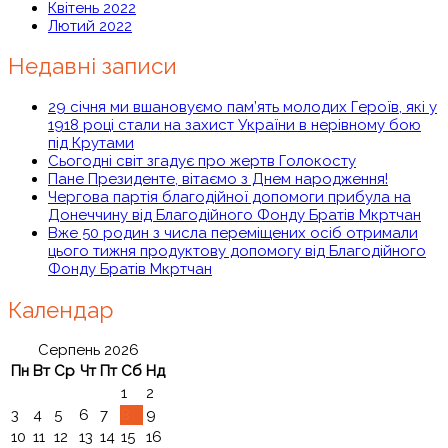
Квітень 2022
Лютий 2022
Недавні записи
29 січня ми вшановуємо пам’ять молодих Героїв, які у
1918 році стали на захист України в нерівному бою
під Крутами
Сьогодні світ згадує про жертв Голокосту
Пане Президенте, вітаємо з Днем народження!
Чергова партія благодійної допомоги прибула на
Донеччину від Благодійного Фонду Братів Мкртчан
Вже 50 родин з числа переміщених осіб отримали
цього тижня продуктову допомогу від Благодійного
Фонду Братів Мкртчан
Календар
Серпень 2026
Пн
Вт
Ср
Чт
Пт
Сб
Нд
1
2
3
4
5
6
7
8
9
10
11
12
13
14
15
16