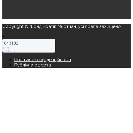
Copyright © Фонд Братів Мкртчан, усі права захищено.
843182
TOTAL
VISITORS
Політика конфіденційності
Публічна оферта