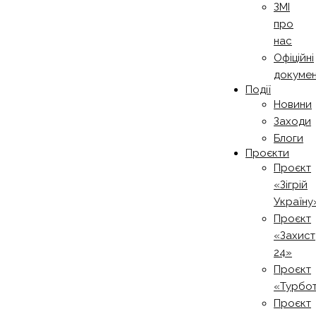
ЗМІ
про
нас
Офіційні
докуме
Події
Новини
Заходи
Блоги
Проєкти
Проєкт
«Зігрій
Україну
Проєкт
«Захист
24»
Проєкт
«Турбо
Проєкт