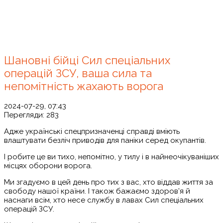
Шановні бійці Сил спеціальних
операцій ЗСУ, ваша сила та
непомітність жахають ворога
2024-07-29, 07:43
Перегляди:
283
Адже українські спецпризначенці справді вміють
влаштувати безліч приводів для паніки серед окупантів.
І робите це ви тихо, непомітно, у тилу і в найнеочікуваніших
місцях оборони ворога.
Ми згадуємо в цей день про тих з вас, хто віддав життя за
свободу нашої країни. І також бажаємо здоров’я й
наснаги всім, хто несе службу в лавах Сил спеціальних
операцій ЗСУ.