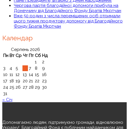
Пане Президенте, вітаємо з Днем народження!
Чергова партія благодійної допомоги прибула на
Донеччину від Благодійного Фонду Братів Мкртчан
Вже 50 родин з числа переміщених осіб отримали
цього тижня продуктову допомогу від Благодійного
Фонду Братів Мкртчан
Календар
Серпень 2026
Пн
Вт
Ср
Чт
Пт
Сб
Нд
1
2
3
4
5
6
7
8
9
10
11
12
13
14
15
16
17
18
19
20
21
22
23
24
25
26
27
28
29
30
31
« Січ
Допомагаємо людям, підтримуємо громади, відновлюємо
Україну! ️ Благодійний Фонд є публічним майданчиком для