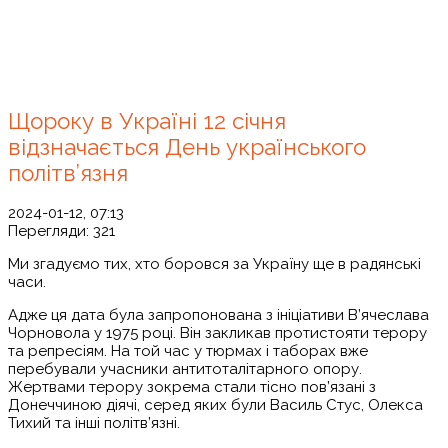
Щороку в Україні 12 січня
відзначається День українського
політв’язня
2024-01-12, 07:13
Перегляди:
321
Ми згадуємо тих, хто боровся за Україну ще в радянські
часи.
Адже ця дата була запропонована з ініціативи В’ячеслава
Чорновола у 1975 році. Він закликав протистояти терору
та репресіям. На той час у тюрмах і таборах вже
перебували учасники антитоталітарного опору.
Жертвами терору зокрема стали тісно пов’язані з
Донеччиною діячі, серед яких були Василь Стус, Олекса
Тихий та інші політв’язні.