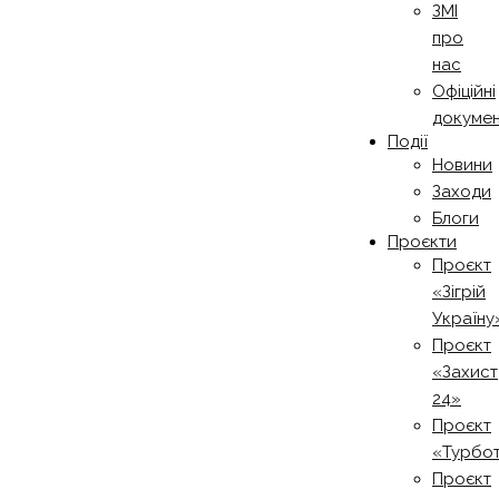
ЗМІ
про
нас
Офіційні
докуме
Події
Новини
Заходи
Блоги
Проєкти
Проєкт
«Зігрій
Україну
Проєкт
«Захист
24»
Проєкт
«Турбо
Проєкт