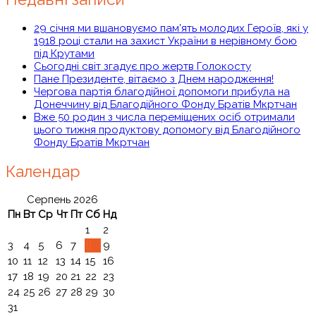
29 січня ми вшановуємо пам’ять молодих Героїв, які у
1918 році стали на захист України в нерівному бою
під Крутами
Сьогодні світ згадує про жертв Голокосту
Пане Президенте, вітаємо з Днем народження!
Чергова партія благодійної допомоги прибула на
Донеччину від Благодійного Фонду Братів Мкртчан
Вже 50 родин з числа переміщених осіб отримали
цього тижня продуктову допомогу від Благодійного
Фонду Братів Мкртчан
Календар
Серпень 2026
Пн
Вт
Ср
Чт
Пт
Сб
Нд
1
2
3
4
5
6
7
8
9
10
11
12
13
14
15
16
17
18
19
20
21
22
23
24
25
26
27
28
29
30
31