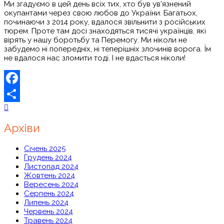
Ми згадуємо в цей день всіх тих, хто був ув’язнений
окупантами через свою любов до України. Багатьох,
починаючи з 2014 року, вдалося звільнити з російських
тюрем. Проте там досі знаходяться тисячі українців, які
вірять у нашу боротьбу та Перемогу. Ми ніколи не
забудемо ні попередніх, ні теперішніх злочинів ворога. Їм
не вдалося нас зломити тоді. І не вдасться ніколи!
Facebook
Share
Архіви
Січень 2025
Грудень 2024
Листопад 2024
Жовтень 2024
Вересень 2024
Серпень 2024
Липень 2024
Червень 2024
Травень 2024