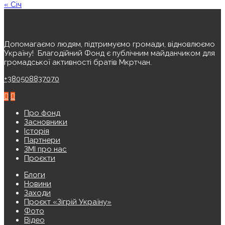
« Січ
Допомагаємо людям, підтримуємо громади, відновлюємо
Україну! ️ Благодійний Фонд є публічним майданчиком для
громадської активності братів Мкртчан.
+380508837070
Про фонд
Засновники
Історія
Партнери
ЗМІ про нас
Проєкти
Блоги
Новини
Заходи
Проєкт «Зігрій Україну»
Фото
Відео