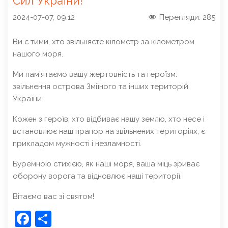
Сил України!
2024-07-07, 09:12
Перегляди:
285
Ви є тими, хто звільняєте кілометр за кілометром
нашого моря.
Ми пам’ятаємо вашу жертовність та героїзм:
звільнення острова Зміїного та інших територій
України.
Кожен з героїв, хто відбиває нашу землю, хто несе і
встановлює наш прапор на звільнених територіях, є
прикладом мужності і незламності.
Буремною стихією, як наші моря, ваша міць зриває
оборону ворога та відновлює наші території.
Вітаємо вас зі святом!
Facebook
Share