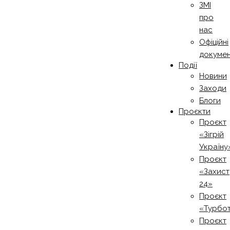
ЗМІ
про
нас
Офіційні
докуме
Події
Новини
Заходи
Блоги
Проєкти
Проєкт
«Зігрій
Україну
Проєкт
«Захист
24»
Проєкт
«Турбо
Проєкт