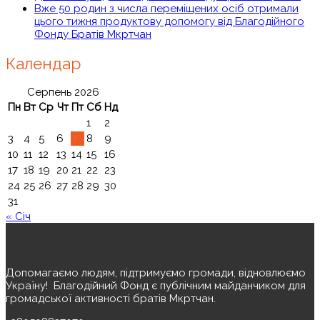
Вже 50 родин з числа переміщених осіб отримали
цього тижня продуктову допомогу від Благодійного
Фонду Братів Мкртчан
Календар
Серпень 2026
Пн
Вт
Ср
Чт
Пт
Сб
Нд
1
2
3
4
5
6
7
8
9
10
11
12
13
14
15
16
17
18
19
20
21
22
23
24
25
26
27
28
29
30
31
« Січ
Допомагаємо людям, підтримуємо громади, відновлюємо
Україну! ️ Благодійний Фонд є публічним майданчиком для
громадської активності братів Мкртчан.