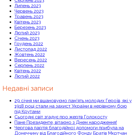
Серпень 2023
Липень 2023
Червень 2023
Травень 2023
Квітень 2023
Березень 2023
Лютий 2023
Січень 2023
Грудень 2022
Листопад 2022
Жовтень 2022
Вересень 2022
Серпень 2022
Квітень 2022
Лютий 2022
Недавні записи
29 січня ми вшановуємо пам’ять молодих Героїв, які у
1918 році стали на захист України в нерівному бою
під Крутами
Сьогодні світ згадує про жертв Голокосту
Пане Президенте, вітаємо з Днем народження!
Чергова партія благодійної допомоги прибула на
Донеччину від Благодійного Фонду Братів Мкртчан