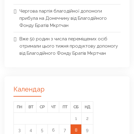
Чергова партія благодійної допомоги
прибула на Донеччину від Благодійного
Фонду Братів Мкртчан
Вже 50 родин з числа переміщених осіб
отримали цього тижня продуктову допомогу
від Благодійного Фонду Братів Мкртчан
Календар
ПН
ВТ
СР
ЧТ
ПТ
СБ
НД
1
2
3
4
5
6
7
8
9