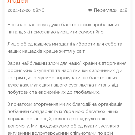
людей
2024-12-20, 08:36
Перегляди:
248
Навколо нас існує дуже багато різних проблемних
питань, які неможливо вирішити самостійно.
Лише об’єднавшись ми здатні вибороти для себе та
наших нащадків краще життя у світі.
Зараз найбільшим злом для нашої країни є вторгнення
російських окупантів та наслідки їхніх злочинних дій.
Та крім цього мусимо вирішувати ще багато інших
дуже важливих для нашого суспільства питань: від
побутових та економічних до глобальних.
З початком вторгнення ми як благодійна організація
побачили солідарність із Україною багатьох інших
держав, організацій, волонтерів, відчули їхню
допомогу. Ми продовжуємо об’єднувати зусилля з
активними волонтерськими спільнотами по всій