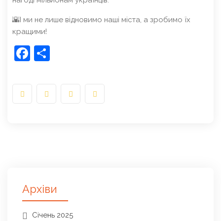
нагоді мільйонам українців.
🌇І ми не лише відновимо наші міста, а зробимо їх
кращими!
Facebook
Share
Архіви
Січень 2025