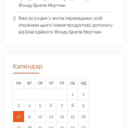
Фонду Братів Мкртчан
Вже 50 родин з числа переміщених осіб
отримали цього тижня продуктову допомогу
від Благодійного Фонду Братів Мкртчан
Календар
ПН
ВТ
СР
ЧТ
ПТ
СБ
НД
1
2
3
4
5
6
7
8
9
10
11
12
13
14
15
16
17
18
19
20
21
22
23