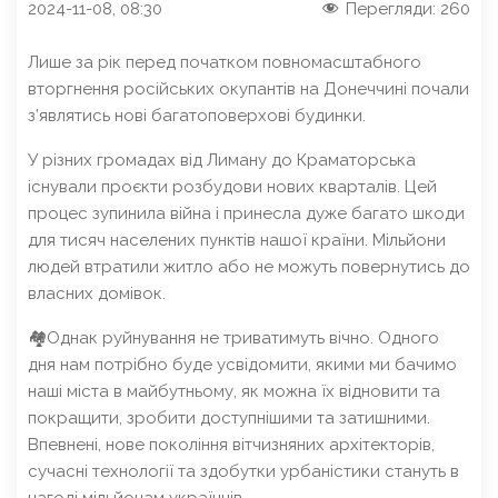
2024-11-08, 08:30
Перегляди:
260
Лише за рік перед початком повномасштабного
вторгнення російських окупантів на Донеччині почали
з’являтись нові багатоповерхові будинки.
У різних громадах від Лиману до Краматорська
існували проєкти розбудови нових кварталів. Цей
процес зупинила війна і принесла дуже багато шкоди
для тисяч населених пунктів нашої країни. Мільйони
людей втратили житло або не можуть повернутись до
власних домівок.
🏘Однак руйнування не триватимуть вічно. Одного
дня нам потрібно буде усвідомити, якими ми бачимо
наші міста в майбутньому, як можна їх відновити та
покращити, зробити доступнішими та затишними.
Впевнені, нове покоління вітчизняних архітекторів,
сучасні технології та здобутки урбаністики стануть в