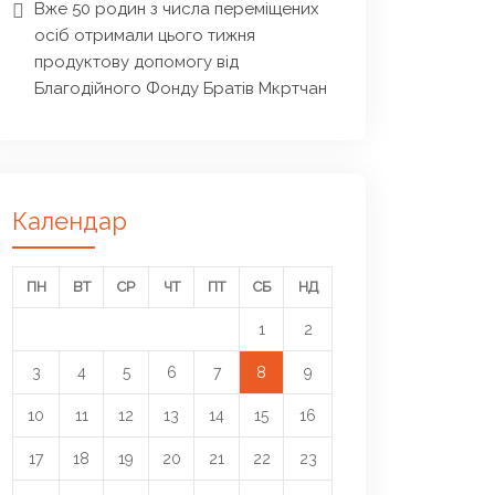
Вже 50 родин з числа переміщених
осіб отримали цього тижня
продуктову допомогу від
Благодійного Фонду Братів Мкртчан
Календар
ПН
ВТ
СР
ЧТ
ПТ
СБ
НД
1
2
3
4
5
6
7
8
9
10
11
12
13
14
15
16
17
18
19
20
21
22
23