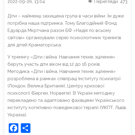
2022-09-26, 13:04
Перегляди:
473
Діти – найменш захищена група в часи війни. Їм дуже
потрібна наша підтримка. Тому Благодійний Фонд
Едуарда Мкртчана разом БФ «Надія по всьому
світові» організували серію психологічних тренінгів
для дітей Краматорська.
У тренінгу «Діти і війна. Навчання технік зцілення»
беруть участь діти віком від 12 до 16 років.
Методика «Діти і війна. Навчання технік зцілення»
розроблена в рамках співпраці Інституту психіатрії
(Лондон, Велика Британія), Центру кризової
психології (Берген, Норвегія). В Україні методику
перекладено та адаптовано фахівцями Українського
інституту когнітивно-поведінкової терапії (УІКПТ, Львів,
Україна).
Facebook
Share