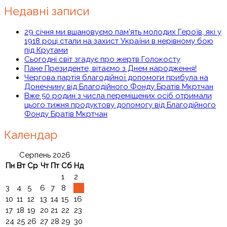
Недавні записи
29 січня ми вшановуємо пам’ять молодих Героїв, які у
1918 році стали на захист України в нерівному бою
під Крутами
Сьогодні світ згадує про жертв Голокосту
Пане Президенте, вітаємо з Днем народження!
Чергова партія благодійної допомоги прибула на
Донеччину від Благодійного Фонду Братів Мкртчан
Вже 50 родин з числа переміщених осіб отримали
цього тижня продуктову допомогу від Благодійного
Фонду Братів Мкртчан
Календар
Серпень 2026
Пн
Вт
Ср
Чт
Пт
Сб
Нд
1
2
3
4
5
6
7
8
9
10
11
12
13
14
15
16
17
18
19
20
21
22
23
24
25
26
27
28
29
30