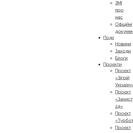
ЗМІ
про
нас
Офіційні
докуме
Події
Новини
Заходи
Блоги
Проєкти
Проєкт
«Зігрій
Україну
Проєкт
«Захист
24»
Проєкт
«Турбо
Проєкт