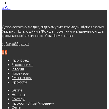
31
« Січ
Допомагаємо людям, підтримуємо громади, відновлюємо
Україну! ️ Благодійний Фонд є публічним майданчиком для
громадської активності братів Мкртчан.
+380508837070
Про фонд
Засновники
Історія
Партнери
ЗМІ про нас
Проєкти
Блоги
Новини
Заходи
Проєкт «Зігрій Україну»
Фото