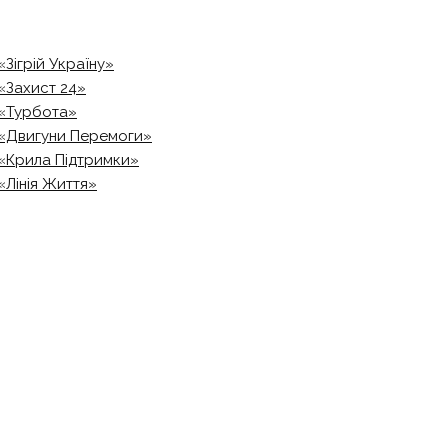
«Зігрій Україну»
«Захист 24»
«Турбота»
«Двигуни Перемоги»
«Крила Підтримки»
«Лінія Життя»