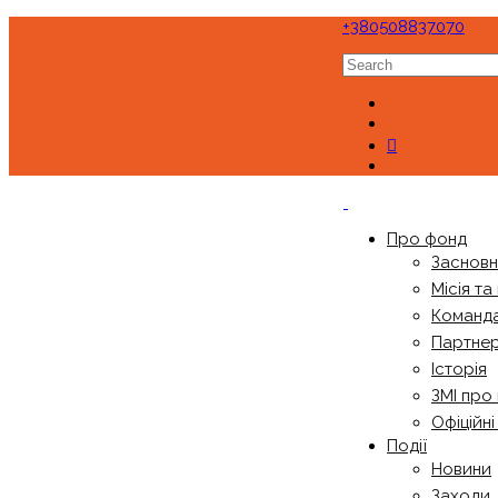
+380508837070
Про фонд
Заснов
Місія та
Команд
Партне
Історія
ЗМІ про
Офіційн
Події
Новини
Заходи