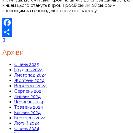
інституції. Це суттєвий крок на шляху до справедливості, а
кінцем цього стануть вироки російським військовим
злочинцям за геноцид українського народу.
Facebook
Share
Архіви
Січень 2025
Грудень 2024
Листопад 2024
Жовтень 2024
Вересень 2024
Серпень 2024
Липень 2024
Червень 2024
Травень 2024
Квітень 2024
Березень 2024
Лютий 2024
Січень 2024