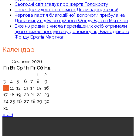
Сьогодні світ згадує про жертв Голокосту
Пане Президенте, вітаємо з Днем народження!
Чергова партія благодійної допомоги прибула на
Донеччину від Благодійного Фонду Братів Мкртчан
Вже 50 родин з числа переміщених осіб отримали
цього тижня продуктову допомогу від Благодійного
Фонду Братів Мкртчан
Календар
Серпень 2026
Пн
Вт
Ср
Чт
Пт
Сб
Нд
1
2
3
4
5
6
7
8
9
10
11
12
13
14
15
16
17
18
19
20
21
22
23
24
25
26
27
28
29
30
31
« Січ