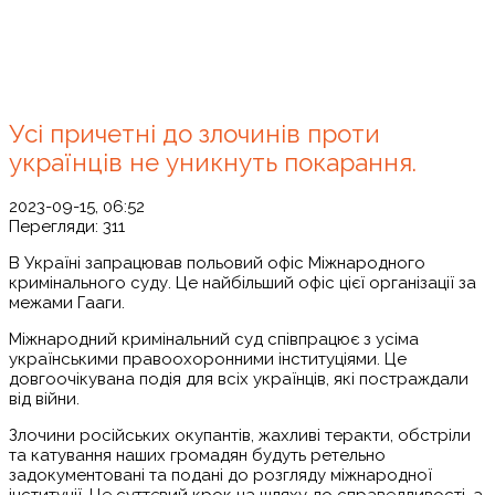
Усі причетні до злочинів проти
українців не уникнуть покарання.
2023-09-15, 06:52
Перегляди:
311
В Україні запрацював польовий офіс Міжнародного
кримінального суду. Це найбільший офіс цієї організації за
межами Гааги.
Міжнародний кримінальний суд співпрацює з усіма
українськими правоохоронними інституціями. Це
довгоочікувана подія для всіх українців, які постраждали
від війни.
Злочини російських окупантів, жахливі теракти, обстріли
та катування наших громадян будуть ретельно
задокументовані та подані до розгляду міжнародної