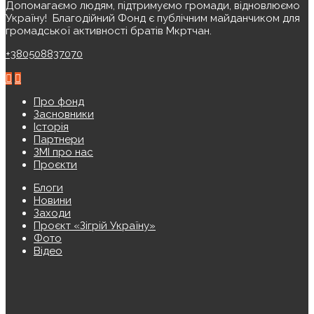
Допомагаємо людям, підтримуємо громади, відновлюємо
Україну! ️ Благодійний Фонд є публічним майданчиком для
громадської активності братів Мкртчан.
+380508837070
Про фонд
Засновники
Історія
Партнери
ЗМІ про нас
Проєкти
Блоги
Новини
Заходи
Проєкт «Зігрій Україну»
Фото
Відео