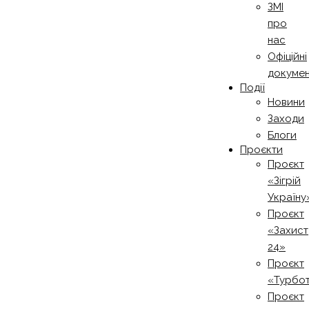
ЗМІ
про
нас
Офіційні
докуме
Події
Новини
Заходи
Блоги
Проєкти
Проєкт
«Зігрій
Україну
Проєкт
«Захист
24»
Проєкт
«Турбо
Проєкт