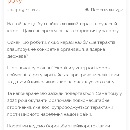
року
2024-09-11, 11:22
Перегляди:
252
На той час це був найжахливіший теракт в сучасній
історії. Далі світ зреагував на терористичну загрозу.
Однак, що робити, якщо наразі найбільше терактів
влаштовує не конкретна організація, а ядерна
держава?
Ще з початку окупації України у 2014 році ворожі
найманці та регулярні війська прикривались жінками
та дітьми й вихвалялись цим на очах в усього світу.
Та непокаране зло завжди повертається. Саме тому у
2022 році окупанти розпочали повномасштабне
вторгнення, яке досі супроводжується терактами
проти мирного населення нашої країни.
Наразі ми ведемо боротьбу з найжорстокішими