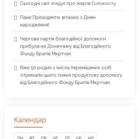
Сьогодні світ згадує про жертв Голокосту
Пане Президенте, вітаємо з Днем
народження!
Чергова партія благодійної допомоги
прибула на Донеччину від Благодійного
Фонду Братів Мкртчан
Вже 50 родин з числа переміщених осіб
отримали цього тижня продуктову допомогу
від Благодійного Фонду Братів Мкртчан
Календар
ПН
ВТ
СР
ЧТ
ПТ
СБ
НД