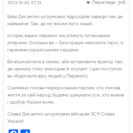
2023-11-22, 07:31
Перегляди:
306
Бійці Десантно-штурмових підрозділів завжди там, де
найважче. Там, де не зможе ніхто інший…
Історію ваших перемог писатимуть титановими
літерами. Оскільки ви – безстрашні непохитні герої, із
гарячими українськими серцями.
Ви вгризаєтеся в землю, аби встановити прапор там,
де хвилину тому знаходився окупант. І цим поступом
ви зберігаєте віру людей у Перемогу.
Схиляємо голови перед кожним героєм, хто поклав
життя за свій народ. Будемо шанувати усіх, хто вижив
і здобув Україні волю.
Слава Десантно-штурмовим військам ЗСУ! Слава
Україні!