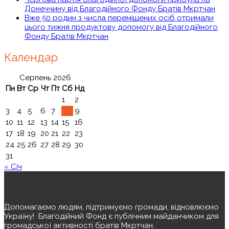
Донеччину від Благодійного Фонду Братів Мкртчан
Вже 50 родин з числа переміщених осіб отримали
цього тижня продуктову допомогу від Благодійного
Фонду Братів Мкртчан
Календар
Серпень 2026
Пн
Вт
Ср
Чт
Пт
Сб
Нд
1
2
3
4
5
6
7
8
9
10
11
12
13
14
15
16
17
18
19
20
21
22
23
24
25
26
27
28
29
30
31
« Січ
Допомагаємо людям, підтримуємо громади, відновлюємо
Україну! ️ Благодійний Фонд є публічним майданчиком для
громадської активності братів Мкртчан.