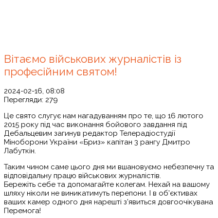
Вітаємо військових журналістів із
професійним святом!
2024-02-16, 08:08
Перегляди:
279
Це свято слугує нам нагадуванням про те, що 16 лютого
2015 року під час виконання бойового завдання під
Дебальцевим загинув редактор Телерадіостудії
Міноборони України «Бриз» капітан 3 рангу Дмитро
Лабуткін.
Таким чином саме цього дня ми вшановуємо небезпечну та
відповідальну працю військових журналістів.
Бережіть себе та допомагайте колегам. Нехай на вашому
шляху ніколи не виникатимуть перепони. І в об’єктивах
ваших камер одного дня нарешті з’явиться довгоочікувана
Перемога!