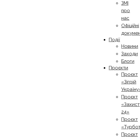
ЗМІ
про
нас
Офіційні
докуме
Події
Новини
Заходи
Блоги
Проєкти
Проєкт
«Зігрій
Україну
Проєкт
«Захист
24»
Проєкт
«Турбо
Проєкт