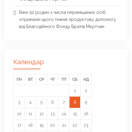
Вже 50 родин з числа переміщених осіб
отримали цього тижня продуктову допомогу
від Благодійного Фонду Братів Мкртчан
Календар
ПН
ВТ
СР
ЧТ
ПТ
СБ
НД
1
2
3
4
5
6
7
8
9
10
11
12
13
14
15
16
17
18
19
20
21
22
23