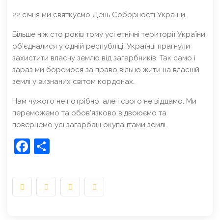
22 січня ми святкуємо День Соборності України.
Більше ніж сто років тому усі етнічні території України
об’єдналися у одній республіці. Українці прагнули
захистити власну землю від загарбників. Так само і
зараз ми боремося за право вільно жити на власній
землі у визнаних світом кордонах.
Нам чужого не потрібно, але і свого не віддамо. Ми
переможемо та обов’язково відвоюємо та
повернемо усі загарбані окупантами землі.
Facebook
Share