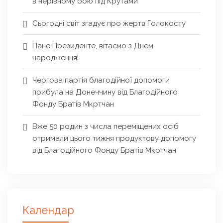
в нерівному бою під Крутами
Сьогодні світ згадує про жертв Голокосту
Пане Президенте, вітаємо з Днем
народження!
Чергова партія благодійної допомоги
прибула на Донеччину від Благодійного
Фонду Братів Мкртчан
Вже 50 родин з числа переміщених осіб
отримали цього тижня продуктову допомогу
від Благодійного Фонду Братів Мкртчан
Календар